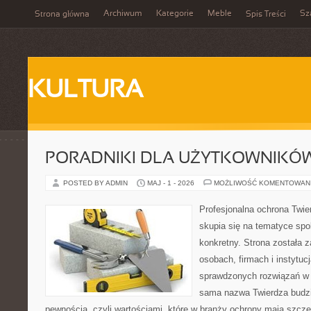
Archiwum
Kategorie
Meble
Sz
Strona główna
Spis Treści
KULTURA
PORADNIKI DLA UŻYTKOWNIKÓ
POSTED BY ADMIN
MAJ - 1 - 2026
MOŻLIWOŚĆ KOMENTOWAN
Profesjonalna ochrona Twier
skupia się na tematyce spo
konkretny. Strona została 
osobach, firmach i instytuc
sprawdzonych rozwiązań w 
sama nazwa Twierdza budzi
pewnością, czyli wartościami, które w branży ochrony mają szcz