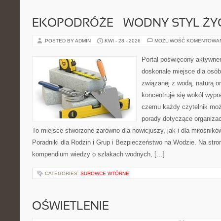
EKOPODRÓŻE – WODNY STYL ŻY
POSTED BY ADMIN
KWI - 28 - 2026
MOŻLIWOŚĆ KOMENTOWA
Portal poświęcony aktywn
doskonałe miejsce dla osób
związanej z wodą, naturą o
koncentruje się wokół wypr
czemu każdy czytelnik moż
porady dotyczące organizac
To miejsce stworzone zarówno dla nowicjuszy, jak i dla miłośni
Poradniki dla Rodzin i Grup i Bezpieczeństwo na Wodzie. Na str
kompendium wiedzy o szlakach wodnych, […]
CATEGORIES:
SUROWCE WTÓRNE
OŚWIETLENIE