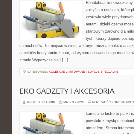
Rentdabcar to nowoczesny s
z myślą o osobach, które p
zestawia wiele przydatnyc
autami, dzięki czemu moż
startowym zarówno dla miłoś
tych, którzy dopiero pozna
samochodów. To miejsce w sieci, w którym można znaleźć analiz
aspektów korzystania z auta, od wyboru odpowiedniego modelu a
stronie Wypożyczalnie i […]
CATEGORIES:
KOLEKCJE LIMITOWANE I EDYCJE SPECJALNE
EKO GADŻETY I AKCESORIA
POSTED BY ADMIN
MAJ - 3 - 2026
MOŻLIWOŚĆ KOMENTOWAN
kameralne bistro to punkt n
powstało z myślą o osobac
atmosferę. Strona interneto