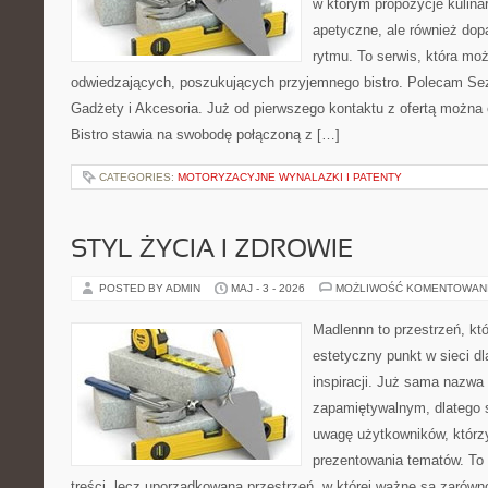
w którym propozycje kulinar
apetyczne, ale również do
rytmu. To serwis, która mo
odwiedzających, poszukujących przyjemnego bistro. Polecam Se
Gadżety i Akcesoria. Już od pierwszego kontaktu z ofertą można 
Bistro stawia na swobodę połączoną z […]
CATEGORIES:
MOTORYZACYJNE WYNALAZKI I PATENTY
STYL ŻYCIA I ZDROWIE
POSTED BY ADMIN
MAJ - 3 - 2026
MOŻLIWOŚĆ KOMENTOWAN
Madlennn to przestrzeń, kt
estetyczny punkt w sieci d
inspiracji. Już sama nazwa
zapamiętywalnym, dlatego 
uwagę użytkowników, którzy
prezentowania tematów. To 
treści, lecz uporządkowana przestrzeń, w której ważne są zarówno