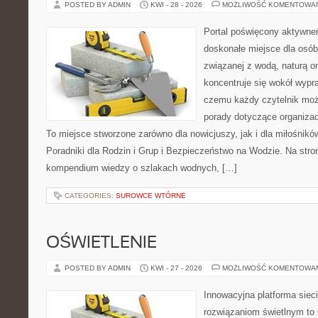
POSTED BY ADMIN
KWI - 28 - 2026
MOŻLIWOŚĆ KOMENTOWA
Portal poświęcony aktywn
doskonałe miejsce dla osób
związanej z wodą, naturą o
koncentruje się wokół wypr
czemu każdy czytelnik moż
porady dotyczące organizac
To miejsce stworzone zarówno dla nowicjuszy, jak i dla miłośni
Poradniki dla Rodzin i Grup i Bezpieczeństwo na Wodzie. Na str
kompendium wiedzy o szlakach wodnych, […]
CATEGORIES:
SUROWCE WTÓRNE
OŚWIETLENIE
POSTED BY ADMIN
KWI - 27 - 2026
MOŻLIWOŚĆ KOMENTOWA
Innowacyjna platforma sie
rozwiązaniom świetlnym to 