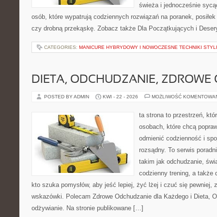
świeża i jednocześnie sycąca
osób, które wypatrują codziennych rozwiązań na poranek, posiłek 
czy drobną przekąskę. Zobacz także Dla Początkujących i Deser
CATEGORIES:
MANICURE HYBRYDOWY I NOWOCZESNE TECHNIKI STYLI
DIETA, ODCHUDZANIE, ZDROWE
POSTED BY ADMIN
KWI - 22 - 2026
MOŻLIWOŚĆ KOMENTOWA
ta strona to przestrzeń, kt
osobach, które chcą popra
odmienić codzienność i spo
rozsądny. To serwis porad
takim jak odchudzanie, św
codzienny trening, a także
kto szuka pomysłów, aby jeść lepiej, żyć lżej i czuć się pewniej,
wskazówki. Polecam Zdrowe Odchudzanie dla Każdego i Dieta, 
odżywianie. Na stronie publikowane […]