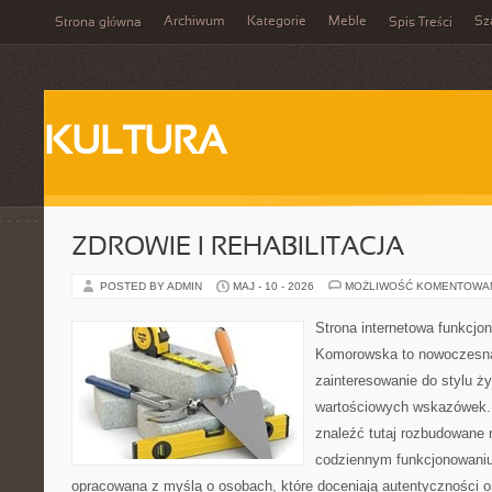
Archiwum
Kategorie
Meble
Sz
Strona główna
Spis Treści
KULTURA
ZDROWIE I REHABILITACJA
POSTED BY ADMIN
MAJ - 10 - 2026
MOŻLIWOŚĆ KOMENTOWA
Strona internetowa funkcjo
Komorowska to nowoczesna 
zainteresowanie do stylu życ
wartościowych wskazówek.
znaleźć tutaj rozbudowane m
codziennym funkcjonowaniu.
opracowana z myślą o osobach, które doceniają autentyczności o