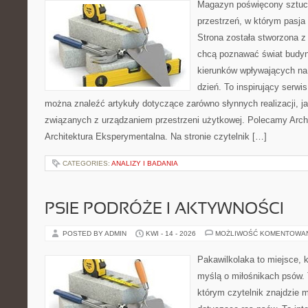
Magazyn poświęcony sztuce
przestrzeń, w którym pasja
Strona została stworzona z
chcą poznawać świat budyn
kierunków wpływających na
dzień. To inspirujący serwi
można znaleźć artykuły dotyczące zarówno słynnych realizacji, jak
związanych z urządzaniem przestrzeni użytkowej. Polecamy Archit
Architektura Eksperymentalna. Na stronie czytelnik […]
CATEGORIES:
ANALIZY I BADANIA
PSIE PODRÓŻE I AKTYWNOŚCI
POSTED BY ADMIN
KWI - 14 - 2026
MOŻLIWOŚĆ KOMENTOWA
Pakawilkolaka to miejsce, k
myślą o miłośnikach psów. 
którym czytelnik znajdzie 