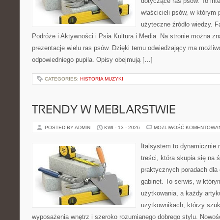
dotyczące ras psów. To int
właścicieli psów, w którym 
użyteczne źródło wiedzy. Fa
Podróże i Aktywności i Psia Kultura i Media. Na stronie można z
prezentacje wielu ras psów. Dzięki temu odwiedzający ma możli
odpowiedniego pupila. Opisy obejmują […]
CATEGORIES:
HISTORIA MUZYKI
TRENDY W MEBLARSTWIE
POSTED BY ADMIN
KWI - 13 - 2026
MOŻLIWOŚĆ KOMENTOWA
Italsystem to dynamicznie r
treści, która skupia się na 
praktycznych poradach dla
gabinet. To serwis, w który
użytkowania, a każdy artyk
użytkownikach, którzy szuk
wyposażenia wnętrz i szeroko rozumianego dobrego stylu. Nowośc