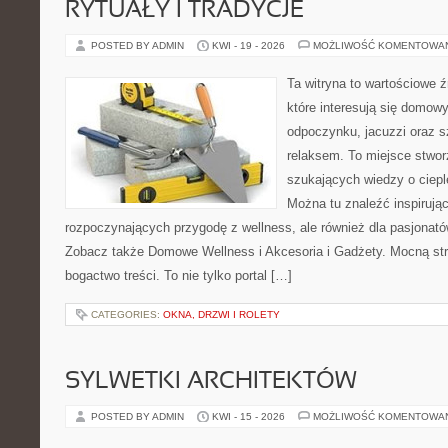
RYTUAŁY I TRADYCJE
POSTED BY ADMIN
KWI - 19 - 2026
MOŻLIWOŚĆ KOMENTOWA
Ta witryna to wartościowe źr
które interesują się domow
odpoczynku, jacuzzi oraz 
relaksem. To miejsce stwo
szukających wiedzy o cieple
Można tu znaleźć inspirując
rozpoczynających przygodę z wellness, ale również dla pasjona
Zobacz także Domowe Wellness i Akcesoria i Gadżety. Mocną str
bogactwo treści. To nie tylko portal […]
CATEGORIES:
OKNA, DRZWI I ROLETY
SYLWETKI ARCHITEKTÓW
POSTED BY ADMIN
KWI - 15 - 2026
MOŻLIWOŚĆ KOMENTOWA