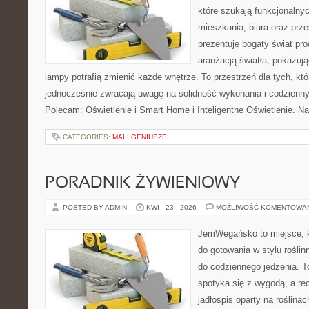
które szukają funkcjonalnyc
mieszkania, biura oraz prz
prezentuje bogaty świat pr
aranżacją światła, pokazuj
lampy potrafią zmienić każde wnętrze. To przestrzeń dla tych, któ
jednocześnie zwracają uwagę na solidność wykonania i codzienny
Polecam: Oświetlenie i Smart Home i Inteligentne Oświetlenie. N
CATEGORIES:
MALI GENIUSZE
PORADNIK ŻYWIENIOWY
POSTED BY ADMIN
KWI - 23 - 2026
MOŻLIWOŚĆ KOMENTOWA
JemWegańsko to miejsce, k
do gotowania w stylu rośli
do codziennego jedzenia. To
spotyka się z wygodą, a re
jadłospis oparty na roślinac