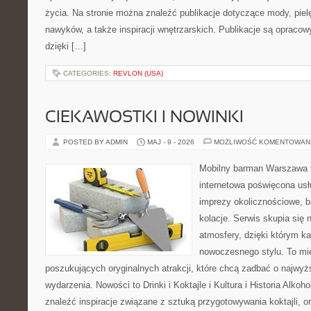
życia. Na stronie można znaleźć publikacje dotyczące mody, piel
nawyków, a także inspiracji wnętrzarskich. Publikacje są opraco
dzięki […]
CATEGORIES:
REVLON (USA)
CIEKAWOSTKI I NOWINKI
POSTED BY ADMIN
MAJ - 9 - 2026
MOŻLIWOŚĆ KOMENTOWAN
Mobilny barman Warszawa t
internetowa poświęcona u
imprezy okolicznościowe, b
kolacje. Serwis skupia się 
atmosfery, dzięki którym k
nowoczesnego stylu. To mi
poszukujących oryginalnych atrakcji, które chcą zadbać o najw
wydarzenia. Nowości to Drinki i Koktajle i Kultura i Historia Alkoh
znaleźć inspiracje związane z sztuką przygotowywania koktajli, 