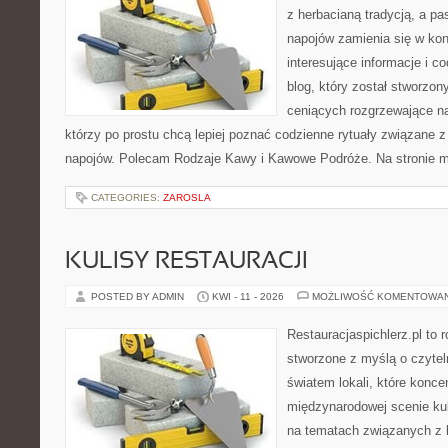
z herbacianą tradycją, a p
napojów zamienia się w konk
interesujące informacje i c
blog, który został stworzon
ceniących rozgrzewające na
którzy po prostu chcą lepiej poznać codzienne rytuały związane
napojów. Polecam Rodzaje Kawy i Kawowe Podróże. Na stronie 
CATEGORIES:
ZAROSLA
KULISY RESTAURACJI
POSTED BY ADMIN
KWI - 11 - 2026
MOŻLIWOŚĆ KOMENTOWA
Restauracjaspichlerz.pl to
stworzone z myślą o czyte
światem lokali, które koncen
międzynarodowej scenie kul
na tematach związanych z l