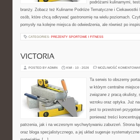
podróżami kulinarnymi, tes
branży. Zobacz też Kulinarne Podróże Tematyczne i Ciekawostki K
osób, które chcą odkrywać gastronomię na wielu poziomach. Czyteln
pomysły na kolejne miejsca do odwiedzenia, ale również po inspir
CATEGORIES:
PREZENTY SPORTOWE I FITNESS
VICTORIA
POSTED BY ADMIN
KWI - 10 - 2026
MOŻLIWOŚĆ KOMENTOWA
Ta serwis to obszerny port
w którym centralne miejsce
związane z pracą okulisty, 
wzroku oraz optyka. Już na
jest to przestrzeń przygoto
ponieważ treści koncentruj
patrzenia, jak i na wczesnym wychwytywaniu zaburzeń. Strona łą
oraz bloga specjalistycznego, a jej układ sugeruje systematyczn
materiałów. […]