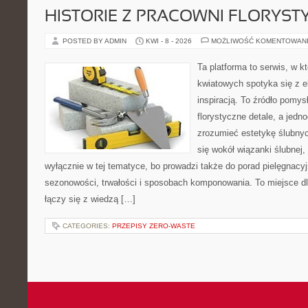
HISTORIE Z PRACOWNI FLORYS
POSTED BY ADMIN
KWI - 8 - 2026
MOŻLIWOŚĆ KOMENTOWAN
Ta platforma to serwis, w 
kwiatowych spotyka się z e
inspiracją. To źródło pomys
florystyczne detale, a jedn
zrozumieć estetykę ślubnyc
się wokół wiązanki ślubnej,
wyłącznie w tej tematyce, bo prowadzi także do porad pielęgnacyj
sezonowości, trwałości i sposobach komponowania. To miejsce dl
łączy się z wiedzą […]
CATEGORIES:
PRZEPISY ZERO-WASTE