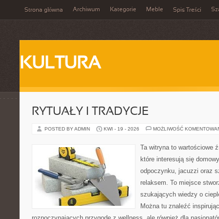
Archiwum
Kategorie
Meble
Sz
Strona główna
Spis Treści
KULTURA
RYTUAŁY I TRADYCJE
POSTED BY ADMIN
KWI - 19 - 2026
MOŻLIWOŚĆ KOMENTOWA
Ta witryna to wartościowe źr
które interesują się domow
odpoczynku, jacuzzi oraz 
relaksem. To miejsce stwo
szukających wiedzy o cieple
Można tu znaleźć inspirując
rozpoczynających przygodę z wellness, ale również dla pasjona