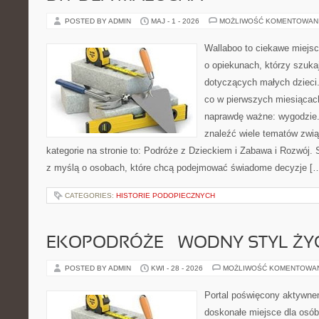
POSTED BY ADMIN
MAJ - 1 - 2026
MOŻLIWOŚĆ KOMENTOWAN
Wallaboo to ciekawe miejsc
o opiekunach, którzy szuka
dotyczących małych dzieci.
co w pierwszych miesiącach 
naprawdę ważne: wygodzie.
znaleźć wiele tematów zwi
kategorie na stronie to: Podróże z Dzieckiem i Zabawa i Rozwój.
z myślą o osobach, które chcą podejmować świadome decyzje [
CATEGORIES:
HISTORIE PODOPIECZNYCH
EKOPODRÓŻE – WODNY STYL ŻY
POSTED BY ADMIN
KWI - 28 - 2026
MOŻLIWOŚĆ KOMENTOWA
Portal poświęcony aktywn
doskonałe miejsce dla osób