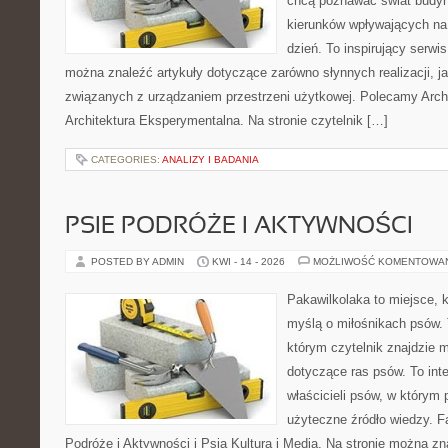
chcą poznawać świat budyn
kierunków wpływających na
dzień. To inspirujący serwi
można znaleźć artykuły dotyczące zarówno słynnych realizacji, jak
związanych z urządzaniem przestrzeni użytkowej. Polecamy Archit
Architektura Eksperymentalna. Na stronie czytelnik […]
CATEGORIES:
ANALIZY I BADANIA
PSIE PODRÓŻE I AKTYWNOŚCI
POSTED BY ADMIN
KWI - 14 - 2026
MOŻLIWOŚĆ KOMENTOWA
Pakawilkolaka to miejsce, k
myślą o miłośnikach psów. 
którym czytelnik znajdzie 
dotyczące ras psów. To int
właścicieli psów, w którym 
użyteczne źródło wiedzy. Fa
Podróże i Aktywności i Psia Kultura i Media. Na stronie można z