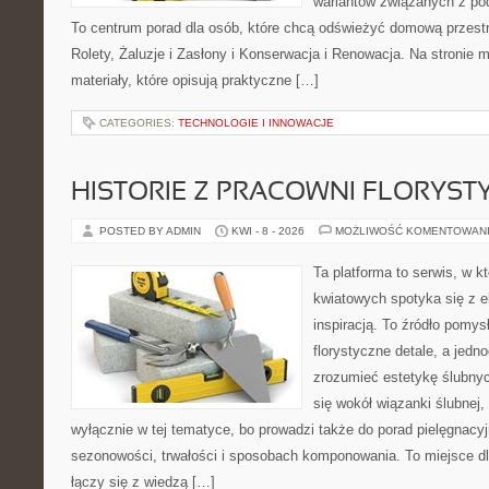
wariantów związanych z pod
To centrum porad dla osób, które chcą odświeżyć domową przest
Rolety, Żaluzje i Zasłony i Konserwacja i Renowacja. Na stronie
materiały, które opisują praktyczne […]
CATEGORIES:
TECHNOLOGIE I INNOWACJE
HISTORIE Z PRACOWNI FLORYS
POSTED BY ADMIN
KWI - 8 - 2026
MOŻLIWOŚĆ KOMENTOWAN
Ta platforma to serwis, w 
kwiatowych spotyka się z e
inspiracją. To źródło pomys
florystyczne detale, a jedn
zrozumieć estetykę ślubnyc
się wokół wiązanki ślubnej,
wyłącznie w tej tematyce, bo prowadzi także do porad pielęgnacyj
sezonowości, trwałości i sposobach komponowania. To miejsce dl
łączy się z wiedzą […]