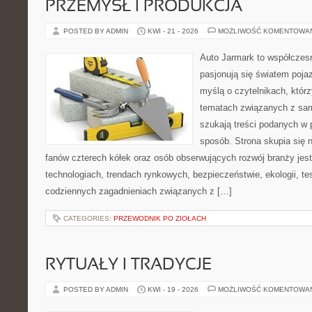
PRZEMYSŁ I PRODUKCJA
POSTED BY ADMIN
KWI - 21 - 2026
MOŻLIWOŚĆ KOMENTOWA
Auto Jarmark to współczesn
pasjonują się światem poja
myślą o czytelnikach, któr
tematach związanych z sam
szukają treści podanych w 
sposób. Strona skupia się 
fanów czterech kółek oraz osób obserwujących rozwój branży je
technologiach, trendach rynkowych, bezpieczeństwie, ekologii, t
codziennych zagadnieniach związanych z […]
CATEGORIES:
PRZEWODNIK PO ZIOŁACH
RYTUAŁY I TRADYCJE
POSTED BY ADMIN
KWI - 19 - 2026
MOŻLIWOŚĆ KOMENTOWA