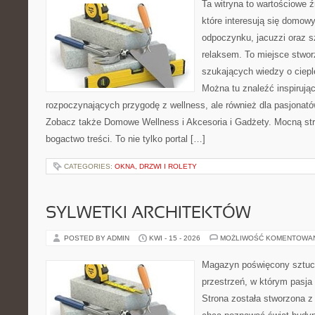
Ta witryna to wartościowe źr
które interesują się domow
odpoczynku, jacuzzi oraz 
relaksem. To miejsce stwo
szukających wiedzy o cieple
Można tu znaleźć inspirując
rozpoczynających przygodę z wellness, ale również dla pasjona
Zobacz także Domowe Wellness i Akcesoria i Gadżety. Mocną str
bogactwo treści. To nie tylko portal […]
CATEGORIES:
OKNA, DRZWI I ROLETY
SYLWETKI ARCHITEKTÓW
POSTED BY ADMIN
KWI - 15 - 2026
MOŻLIWOŚĆ KOMENTOWA
Magazyn poświęcony sztuce
przestrzeń, w którym pasja
Strona została stworzona z