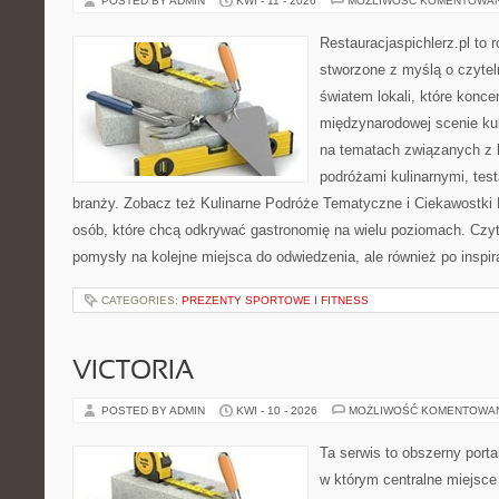
POSTED BY ADMIN
KWI - 11 - 2026
MOŻLIWOŚĆ KOMENTOWA
Restauracjaspichlerz.pl to
stworzone z myślą o czyte
światem lokali, które koncen
międzynarodowej scenie kul
na tematach związanych z l
podróżami kulinarnymi, tes
branży. Zobacz też Kulinarne Podróże Tematyczne i Ciekawostki K
osób, które chcą odkrywać gastronomię na wielu poziomach. Czyteln
pomysły na kolejne miejsca do odwiedzenia, ale również po inspir
CATEGORIES:
PREZENTY SPORTOWE I FITNESS
VICTORIA
POSTED BY ADMIN
KWI - 10 - 2026
MOŻLIWOŚĆ KOMENTOWA
Ta serwis to obszerny port
w którym centralne miejsce