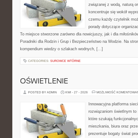
związanej z wodą, naturą o
koncentruje się wokół wypr
czemu każdy czytelnik moż
porady dotyczące organizac
To miejsce stworzone zarówno dla nowicjuszy, jak i dla miłośni
Poradniki dla Rodzin i Grup i Bezpieczeństwo na Wodzie. Na str
kompendium wiedzy o szlakach wodnych, […]
CATEGORIES:
SUROWCE WTÓRNE
OŚWIETLENIE
POSTED BY ADMIN
KWI - 27 - 2026
MOŻLIWOŚĆ KOMENTOWA
Innowacyjna platforma sie
rozwiązaniom świetlnym to 
które szukają funkcjonalnyc
mieszkania, biura oraz prz
prezentuje bogaty świat pr