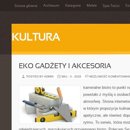
Archiwum
Kategorie
Meble
Sz
Strona główna
Spis Treści
KULTURA
EKO GADŻETY I AKCESORIA
POSTED BY ADMIN
MAJ - 3 - 2026
MOŻLIWOŚĆ KOMENTOWAN
kameralne bistro to punkt n
powstało z myślą o osobac
atmosferę. Strona interneto
w którym propozycje kulinar
apetyczne, ale również do
rytmu. To serwis, która mo
odwiedzających, poszukujących przyjemnego bistro. Polecam Se