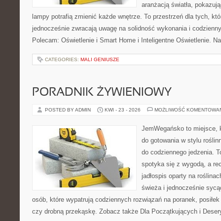
aranżacją światła, pokazuj
lampy potrafią zmienić każde wnętrze. To przestrzeń dla tych, któ
jednocześnie zwracają uwagę na solidność wykonania i codzienny
Polecam: Oświetlenie i Smart Home i Inteligentne Oświetlenie. N
CATEGORIES:
MALI GENIUSZE
PORADNIK ŻYWIENIOWY
POSTED BY ADMIN
KWI - 23 - 2026
MOŻLIWOŚĆ KOMENTOWA
JemWegańsko to miejsce, k
do gotowania w stylu rośli
do codziennego jedzenia. To
spotyka się z wygodą, a re
jadłospis oparty na roślinac
świeża i jednocześnie sycąca
osób, które wypatrują codziennych rozwiązań na poranek, posiłek 
czy drobną przekąskę. Zobacz także Dla Początkujących i Deser