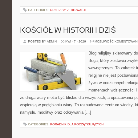
CATEGORIES:
PRZEPISY ZERO-WASTE
KOŚCIÓŁ W HISTORII I DZIŚ
POSTED BY ADMIN
KWI - 7 - 2026
MOŻLIWOŚĆ KOMENTOWAN
Blog religijny skierowany 
Boga, który zestawia zwykł
wewnętrznym. To zakątek i
religijne nie jest pozbawio
żywa w codziennych relacja
momentach wdzięczności i 
że droga wiary może być bliskie dla wszystkich, a opracowania p
wspierają w pogłębianiu wiary. To rozbudowane centrum wiedzy, 
namysłu, modlitwy oraz odkrywania […]
CATEGORIES:
PORADNIK DLA POCZĄTKUJĄCYCH