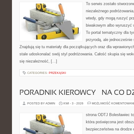
To serwis zostało stworzon
niezależnego podróżowania,
wtedy, gdy mogą ruszyć pr
biwakowym albo wyruszyć 
To portal tematyczny dla ty
przyrodą, ale jednocześnie
Znajdują się tu materiały dla początkujących oraz dla wprawiony
stale udoskonalać swój styl podróżowania. Całość skupia się wok
się niezależność, […]
CATEGORIES:
PRZEKĄSKI
PORADNIK KIEROWCY – NA CO D
POSTED BY ADMIN
KWI - 3 - 2026
MOŻLIWOŚĆ KOMENTOWAN
strona ODTJ Bolesławiec t
która poświęcona jest obsz
bezpieczeństwa na drodze 