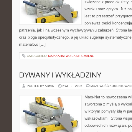
związane z pracą okulisty, 
wzroku oraz optyka. Już na
jest to przestrzeń przygoto
ponieważ treści koncentruj
patrzenia, jak i na wczesnym wychwytywaniu zaburzeń. Strona łą
oraz bloga specjalistycznego, a jej układ sugeruje systematyczn
materiałów. […]
CATEGORIES:
KAJAKARSTWO EKSTREMALNE
DYWANY I WYKŁADZINY
POSTED BY ADMIN
KWI - 9 - 2026
MOŻLIWOŚĆ KOMENTOWAN
Mars-Net to nowoczesna wit
stworzona z myślą o wykoń
w którym pomysły idą w pa
wskazówkami. Strona wspie
odpowiednich rozwiązań, po