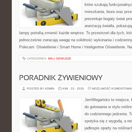
które szukają funkcjonalnyc
mieszkania, biura oraz prz
prezentuje bogaty świat pr
aranżacją światła, pokazuj
lampy potrafią zmienić każde wnętrze. To przestrzeń dla tych, któ
jednocześnie zwracają uwagę na solidność wykonania i codzienny
Polecam: Oświetlenie i Smart Home i Inteligentne Oświetlenie. N
CATEGORIES:
MALI GENIUSZE
PORADNIK ŻYWIENIOWY
POSTED BY ADMIN
KWI - 23 - 2026
MOŻLIWOŚĆ KOMENTOWA
JemWegańsko to miejsce, k
do gotowania w stylu rośli
do codziennego jedzenia. To
spotyka się z wygodą, a re
jadłospis oparty na roślinac