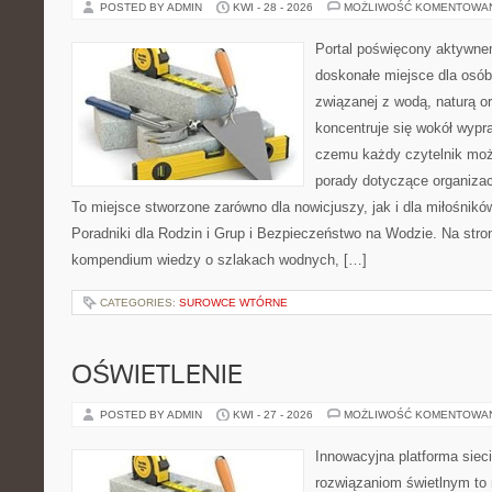
POSTED BY ADMIN
KWI - 28 - 2026
MOŻLIWOŚĆ KOMENTOWA
Portal poświęcony aktywn
doskonałe miejsce dla osób
związanej z wodą, naturą o
koncentruje się wokół wypr
czemu każdy czytelnik moż
porady dotyczące organizac
To miejsce stworzone zarówno dla nowicjuszy, jak i dla miłośni
Poradniki dla Rodzin i Grup i Bezpieczeństwo na Wodzie. Na str
kompendium wiedzy o szlakach wodnych, […]
CATEGORIES:
SUROWCE WTÓRNE
OŚWIETLENIE
POSTED BY ADMIN
KWI - 27 - 2026
MOŻLIWOŚĆ KOMENTOWA
Innowacyjna platforma sie
rozwiązaniom świetlnym to 