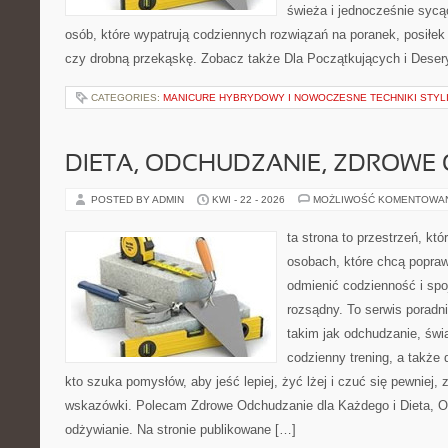
świeża i jednocześnie sycąca
osób, które wypatrują codziennych rozwiązań na poranek, posiłek 
czy drobną przekąskę. Zobacz także Dla Początkujących i Deser
CATEGORIES:
MANICURE HYBRYDOWY I NOWOCZESNE TECHNIKI STYLI
DIETA, ODCHUDZANIE, ZDROWE
POSTED BY ADMIN
KWI - 22 - 2026
MOŻLIWOŚĆ KOMENTOWA
ta strona to przestrzeń, kt
osobach, które chcą popra
odmienić codzienność i spo
rozsądny. To serwis porad
takim jak odchudzanie, św
codzienny trening, a także
kto szuka pomysłów, aby jeść lepiej, żyć lżej i czuć się pewniej,
wskazówki. Polecam Zdrowe Odchudzanie dla Każdego i Dieta, 
odżywianie. Na stronie publikowane […]