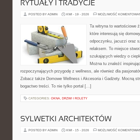
RYTUAŁY I TRADYCJE
POSTED BY ADMIN
KWI - 19 - 2026
MOŻLIWOŚĆ KOMENTOWA
Ta witryna to wartościowe źr
które interesują się domow
odpoczynku, jacuzzi oraz 
relaksem. To miejsce stwo
szukających wiedzy o cieple
Można tu znaleźć inspirując
rozpoczynających przygodę z wellness, ale również dla pasjona
Zobacz także Domowe Wellness i Akcesoria i Gadżety. Mocną str
bogactwo treści. To nie tylko portal […]
CATEGORIES:
OKNA, DRZWI I ROLETY
SYLWETKI ARCHITEKTÓW
POSTED BY ADMIN
KWI - 15 - 2026
MOŻLIWOŚĆ KOMENTOWA