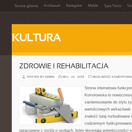
Archiwum
Kategorie
Meble
Sz
Strona główna
Spis Treści
KULTURA
ZDROWIE I REHABILITACJA
POSTED BY ADMIN
MAJ - 10 - 2026
MOŻLIWOŚĆ KOMENTOWA
Strona internetowa funkcjo
Komorowska to nowoczesna 
zainteresowanie do stylu życ
wartościowych wskazówek.
znaleźć tutaj rozbudowane m
codziennym funkcjonowaniu.
opracowana z myślą o osobach, które doceniają autentyczności o