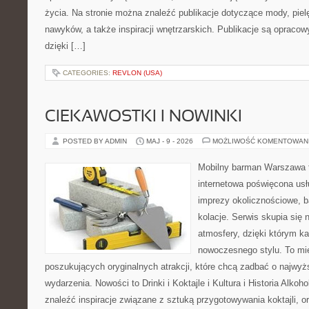
życia. Na stronie można znaleźć publikacje dotyczące mody, piel
nawyków, a także inspiracji wnętrzarskich. Publikacje są opraco
dzięki […]
CATEGORIES:
REVLON (USA)
CIEKAWOSTKI I NOWINKI
POSTED BY ADMIN
MAJ - 9 - 2026
MOŻLIWOŚĆ KOMENTOWAN
Mobilny barman Warszawa t
internetowa poświęcona u
imprezy okolicznościowe, b
kolacje. Serwis skupia się 
atmosfery, dzięki którym k
nowoczesnego stylu. To mi
poszukujących oryginalnych atrakcji, które chcą zadbać o najw
wydarzenia. Nowości to Drinki i Koktajle i Kultura i Historia Alkoh
znaleźć inspiracje związane z sztuką przygotowywania koktajli, 