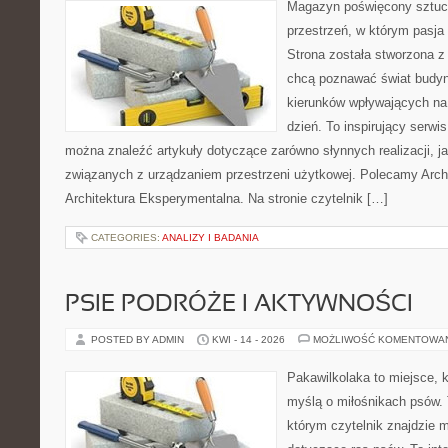
Magazyn poświęcony sztuce
przestrzeń, w którym pasja
Strona została stworzona z
chcą poznawać świat budyn
kierunków wpływających na
dzień. To inspirujący serwi
można znaleźć artykuły dotyczące zarówno słynnych realizacji, jak
związanych z urządzaniem przestrzeni użytkowej. Polecamy Archit
Architektura Eksperymentalna. Na stronie czytelnik […]
CATEGORIES:
ANALIZY I BADANIA
PSIE PODRÓŻE I AKTYWNOŚCI
POSTED BY ADMIN
KWI - 14 - 2026
MOŻLIWOŚĆ KOMENTOWA
Pakawilkolaka to miejsce, k
myślą o miłośnikach psów. 
którym czytelnik znajdzie 