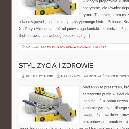
w którym propozycje kulinar
apetyczne, ale również do
rytmu. To serwis, która mo
odwiedzających, poszukujących przyjemnego bistro. Polecam Se
Gadżety i Akcesoria. Już od pierwszego kontaktu z ofertą można 
Bistro stawia na swobodę połączoną z […]
CATEGORIES:
MOTORYZACYJNE WYNALAZKI I PATENTY
STYL ŻYCIA I ZDROWIE
POSTED BY ADMIN
MAJ - 3 - 2026
MOŻLIWOŚĆ KOMENTOWAN
Madlennn to przestrzeń, kt
estetyczny punkt w sieci d
inspiracji. Już sama nazwa
zapamiętywalnym, dlatego 
uwagę użytkowników, którzy
prezentowania tematów. To 
treści, lecz uporządkowana przestrzeń, w której ważne są zarówno