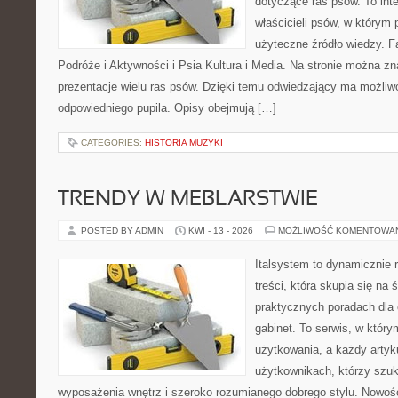
dotyczące ras psów. To int
właścicieli psów, w którym 
użyteczne źródło wiedzy. Fa
Podróże i Aktywności i Psia Kultura i Media. Na stronie można z
prezentacje wielu ras psów. Dzięki temu odwiedzający ma możli
odpowiedniego pupila. Opisy obejmują […]
CATEGORIES:
HISTORIA MUZYKI
TRENDY W MEBLARSTWIE
POSTED BY ADMIN
KWI - 13 - 2026
MOŻLIWOŚĆ KOMENTOWA
Italsystem to dynamicznie r
treści, która skupia się na 
praktycznych poradach dla
gabinet. To serwis, w który
użytkowania, a każdy artyk
użytkownikach, którzy szuk
wyposażenia wnętrz i szeroko rozumianego dobrego stylu. Nowośc