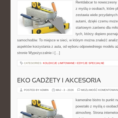
Rentdabcar to nowoczesny s
z myślą o osobach, które p
zestawia wiele przydatnyc
autami, dzięki czemu moż
startowym zarówno dla miłoś
tych, którzy dopiero pozna
samochodów. To miejsce w sieci, w którym można znaleźć analiz
aspektów korzystania z auta, od wyboru odpowiedniego modelu a
stronie Wypożyczalnie i […]
CATEGORIES:
KOLEKCJE LIMITOWANE I EDYCJE SPECJALNE
EKO GADŻETY I AKCESORIA
POSTED BY ADMIN
MAJ - 3 - 2026
MOŻLIWOŚĆ KOMENTOWAN
kameralne bistro to punkt n
powstało z myślą o osobac
atmosferę. Strona interneto